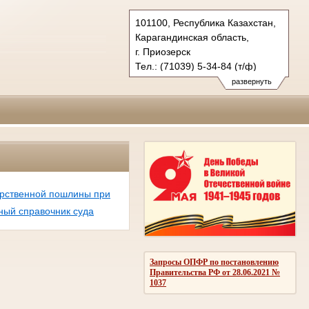
101100, Республика Казахстан,
Карагандинская область,
г. Приозерск
Тел.: (71039) 5-34-84 (т/ф)
40gvs.kaz@sudrf.ru
развернуть
арственной пошлины при
ый справочник суда
Запросы ОПФР по постановлению
Правительства РФ от 28.06.2021 №
1037